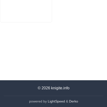
© 2026
knigite.info
powered by
LightSpeed
&
Derko