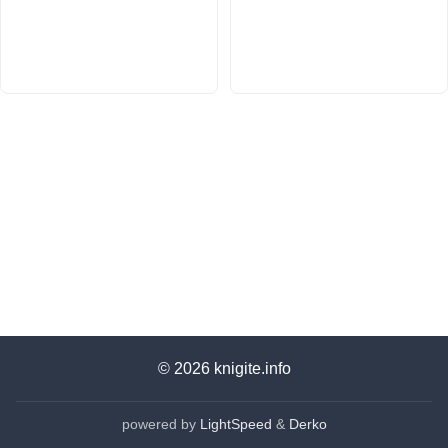
© 2026
knigite.info
powered by
LightSpeed
&
Derko