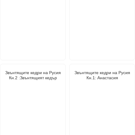
Звънтящите кедри на Русия
Звънтящите кедри на Русия
Кн.2 :Звънтящият кедър
Кн.1: Анастасия