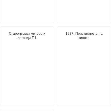
Старогръцки митове и
1897: Пристигането на
легенди Т.1
киното