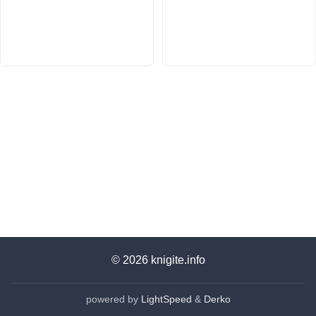
© 2026
knigite.info
powered by
LightSpeed
&
Derko