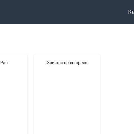
К
 Рая
Христос не возкресе