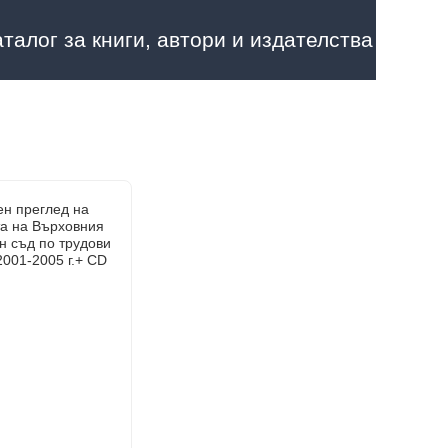
аталог за книги, автори и издателства
ен преглед на
та на Върховния
н съд по трудови
2001-2005 г.+ CD