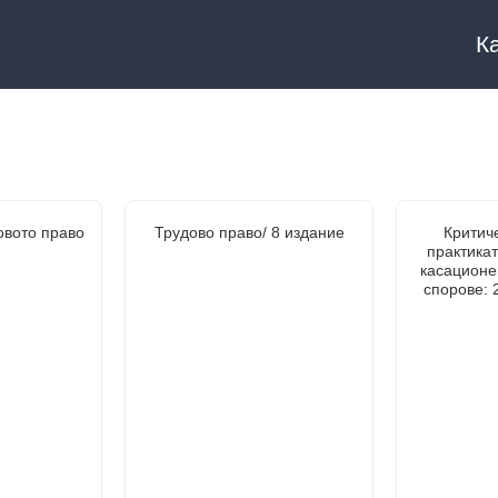
К
овото право
Трудово право/ 8 издание
Критич
практика
касационе
спорове: 