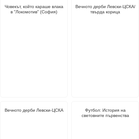
Човекът, който караше влака
Вечното дерби Левски-ЦСКА/
в "Локомотив" (София)
твърда корица
Вечното дерби Левски-ЦСКА
Футбол: История на
световните първенства