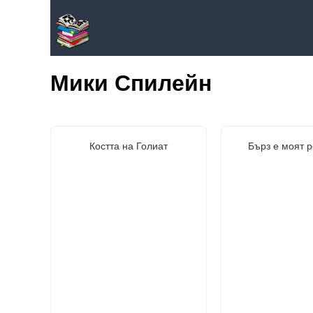
Мики Спилейн
Костта на Голиат
Бърз е моят 