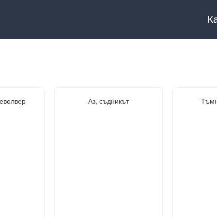
К
револвер
Аз, съдникът
Тъмн