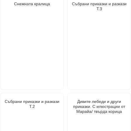
Снежната кралица
Събрани приказки и разкази
Т.3
Събрани приказки и разкази
Дивите лебеди и други
Т.2
приказки. С илюстрации от
Марайа/ твърда корица