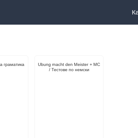
К
ка граматика
Ubung macht den Meister + MC
/ Тестове по немски