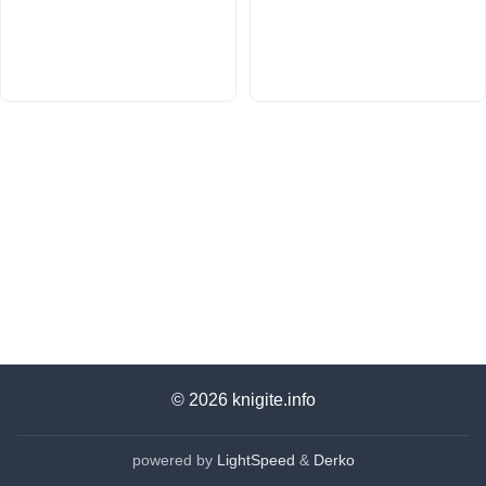
© 2026
knigite.info
powered by
LightSpeed
&
Derko