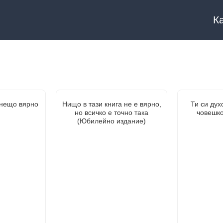
К
 нещо вярно
Нищо в тази книга не е вярно,
Ти си дух
но всичко е точно така
човешк
(Юбилейно издание)