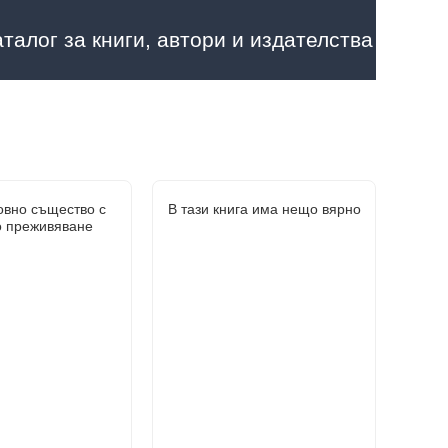
аталог за книги, автори и издателства
овно същество с
В тази книга има нещо вярно
о преживяване