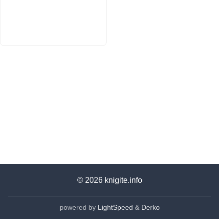
© 2026
knigite.info
powered by
LightSpeed
&
Derko