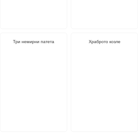
Три немирни патета
Храброто козле