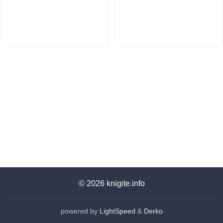
© 2026
knigite.info
powered by
LightSpeed
&
Derko