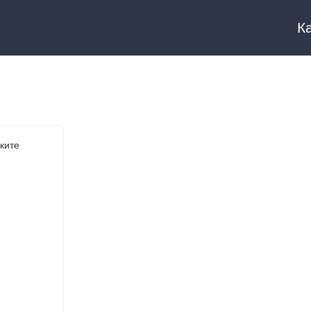
К
ките