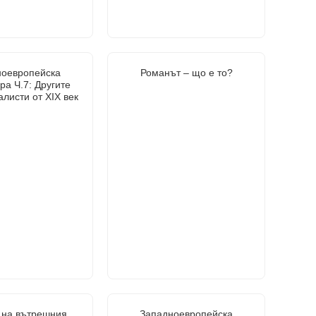
ноевропейска
Романът – що е то?
ра Ч.7: Другите
листи от XIX век
 на вътрешния
Западноевропейска