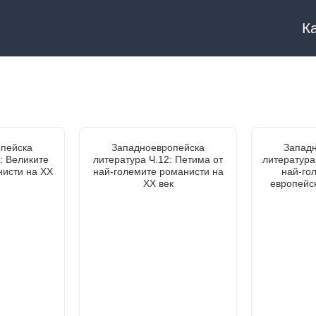
К
пейска
Западноевропейска
Запад
: Великите
литература Ч.12: Петима от
литература
нисти на XX
най-големите романисти на
най-го
ХХ век
европейс