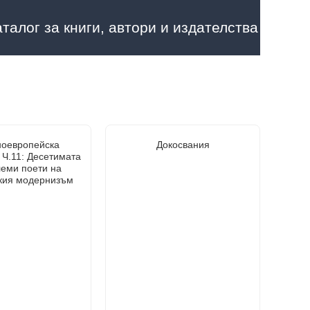
аталог за книги, автори и издателства
ноевропейска
Докосвания
 Ч.11: Десетимата
леми поети на
кия модернизъм