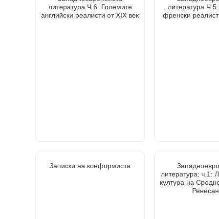
литература Ч.6: Големите
литература Ч.5
английски реалисти от XIX век
френски реалисти
Записки на конформиста
Западноевро
литература; ч.1: 
култура на Средн
Ренесан