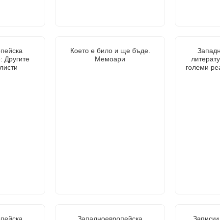
пейска
Което е било и ще бъде.
Запад
: Другите
Мемоари
литерату
листи
големи реа
пейска
Западноевропейска
Записки