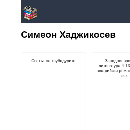
Симеон Хаджикосев
Светът на трубадурите
Западноевро
литература Ч.13
австрийски рома
век