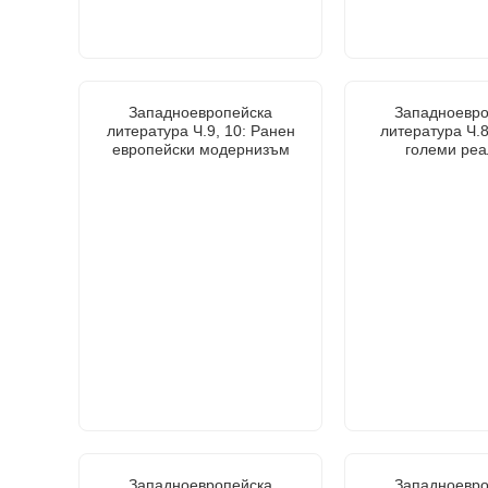
Западноевропейска
Западноевро
литература Ч.9, 10: Ранен
литература Ч.8
европейски модернизъм
големи реа
Западноевропейска
Западноевро