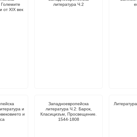
: Големите
литература Ч.2
е
 от XIX век
пейска
Западноевропейска
Литература 
Литература и
литература Ч.2: Барок,
овековието и
Класицизъм, Просвещение.
са
1544-1808