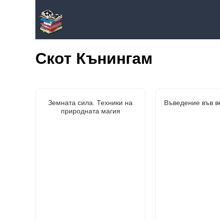
Скот Кънингам
Земната сила. Техники на
Въведение във в
природната магия