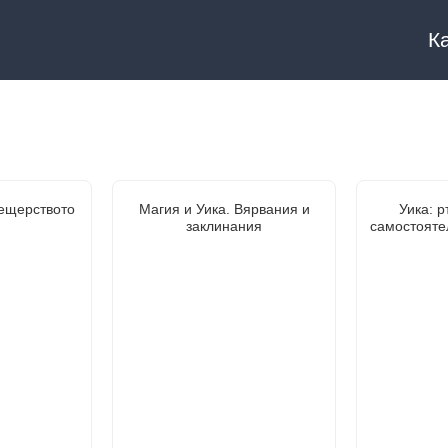
К
ещерството
Магия и Уика. Вярвания и
Уика: р
заклинания
самостояте