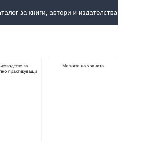
аталог за книги, автори и издателства
ъководство за
Магията на храната
лно практикуващи