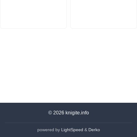
© 2026
knigite.info
powered by
LightSpeed
&
Derko