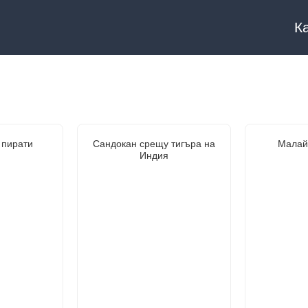
К
 пирати
Сандокан срещу тигъра на
Малай
Индия