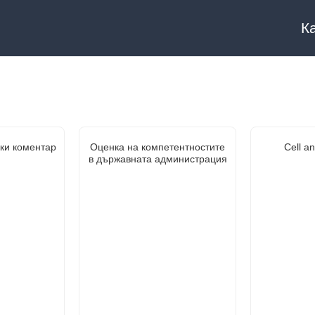
К
ки коментар
Оценка на компетентностите
Cell an
в държавната администрация