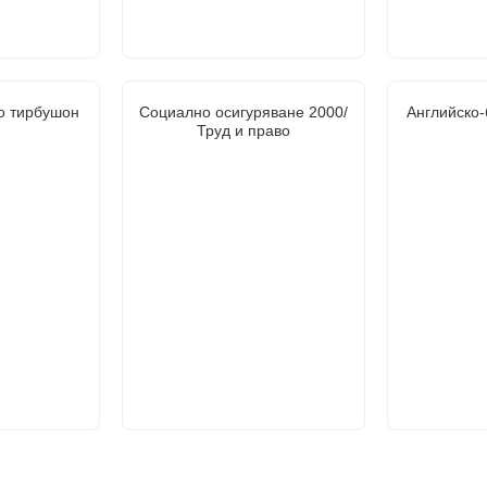
о тирбушон
Социално осигуряване 2000/
Английско-
Труд и право