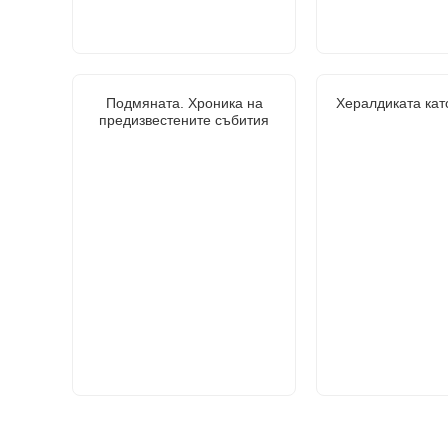
Подмяната. Хроника на
Хералдиката кат
предизвестените събития