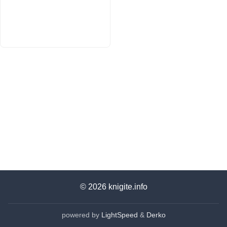
© 2026
knigite.info
powered by
LightSpeed
&
Derko