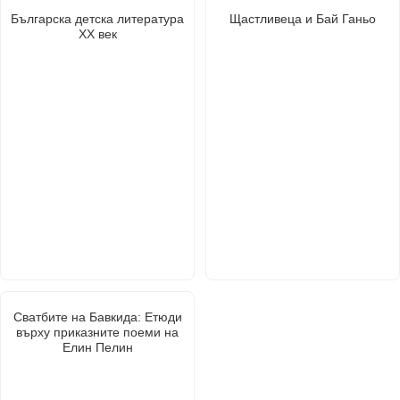
Българска детска литература
Щастливеца и Бай Ганьо
ХХ век
Сватбите на Бавкида: Етюди
върху приказните поеми на
Елин Пелин