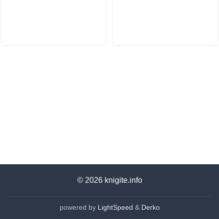
© 2026
knigite.info
powered by
LightSpeed
&
Derko