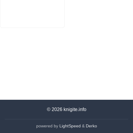
© 2026
knigite.info
powered by
LightSpeed
&
Derko