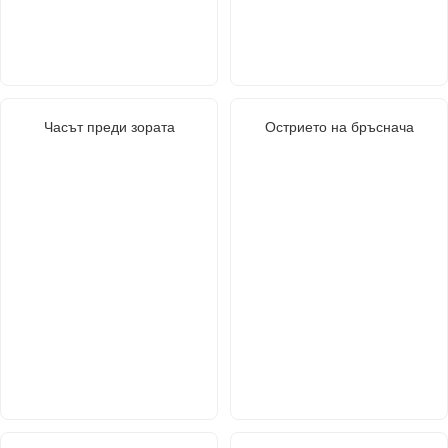
Часът преди зората
Острието на бръснача