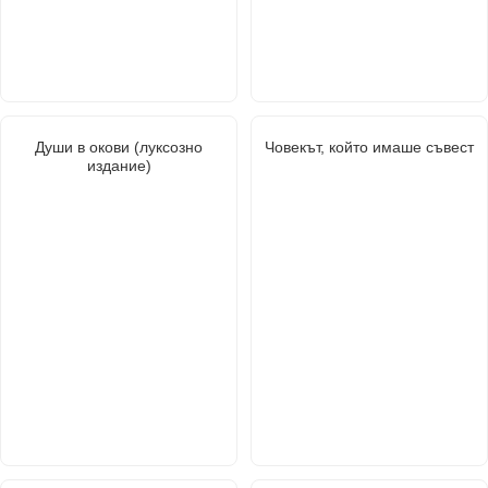
Души в окови (луксозно
Човекът, който имаше съвест
издание)