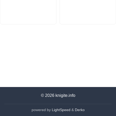
© 2026
knigite.info
powered by
LightSpeed
&
Derko