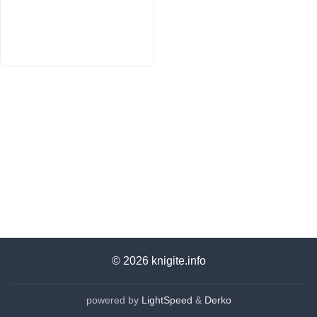
© 2026
knigite.info
powered by
LightSpeed
&
Derko