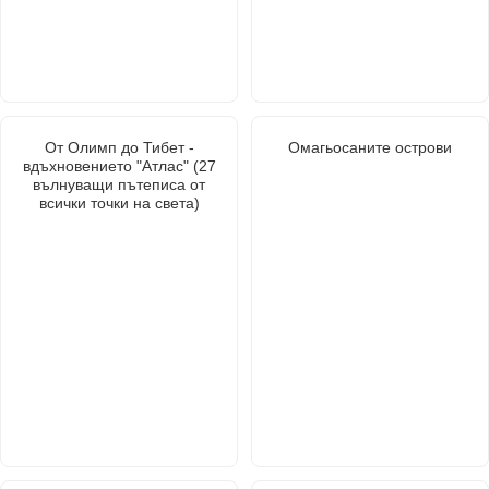
От Олимп до Тибет -
Омагьосаните острови
вдъхновението "Атлас" (27
вълнуващи пътеписа от
всички точки на света)