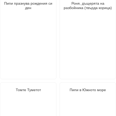
Пипи празнува рождения си
Роня, дъщерята на
ден
разбойника (твърда корица)
Томте Туметот
Пипи в Южното море