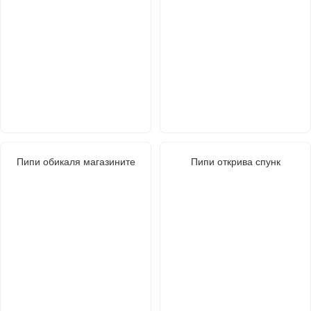
Пипи обикаля магазините
Пипи открива спунк