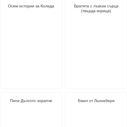
Осем истории за Коледа
Братята с лъвски сърца
(твърда корица)
Пипи Дългото чорапче
Емил от Льонеберя