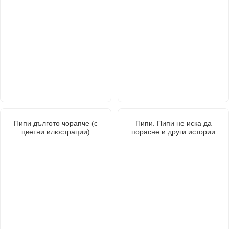
Пипи дългото чорапче (с
Пипи. Пипи не иска да
цветни илюстрации)
порасне и други истории