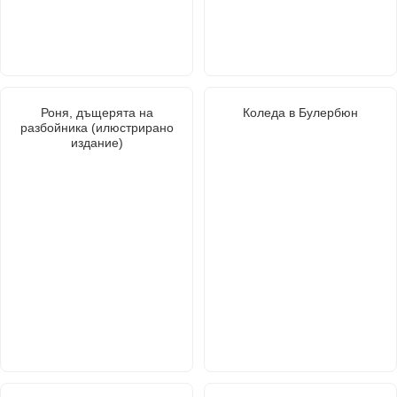
Роня, дъщерята на
Коледа в Булербюн
разбойника (илюстрирано
издание)