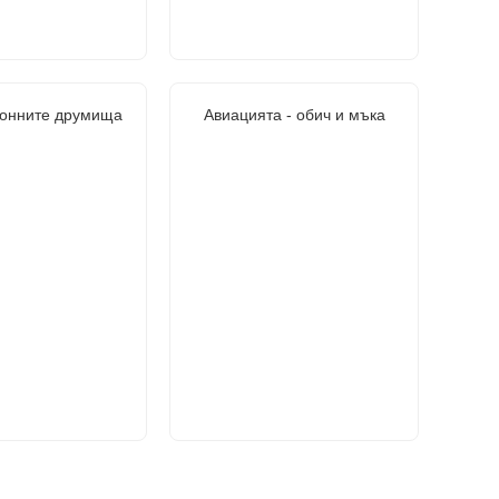
ионните друмища
Авиацията - обич и мъка