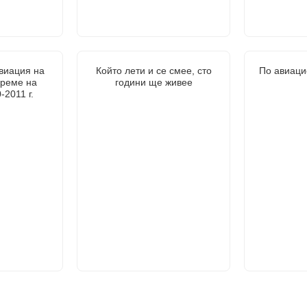
виация на
Който лети и се смее, сто
По авиац
време на
години ще живее
-2011 г.