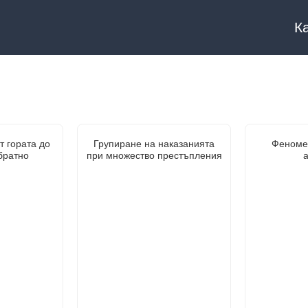
К
т гората до
Групиране на наказанията
Феноме
братно
при множество престъпления