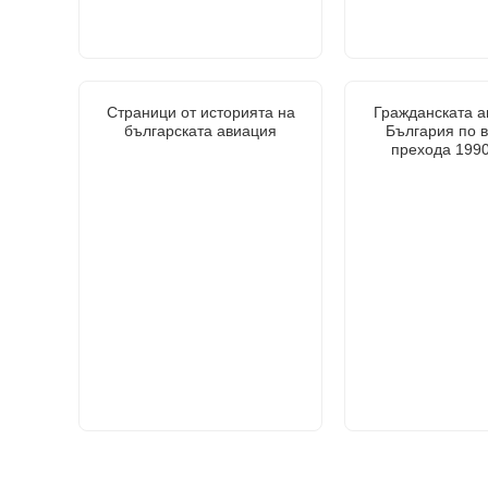
Страници от историята на
Гражданската а
българската авиация
България по 
прехода 1990