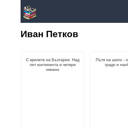
Иван Петков
С крилете на България. Над
Пътя на шопо - о
пет континента и четири
градо и нао
океана